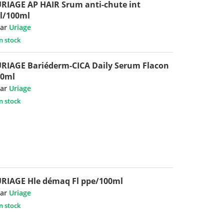
RIAGE AP HAIR Srum anti-chute int
l/100ml
ar
Uriage
n stock
RIAGE Bariéderm-CICA Daily Serum Flacon
30ml
ar
Uriage
n stock
RIAGE Hle démaq Fl ppe/100ml
ar
Uriage
n stock