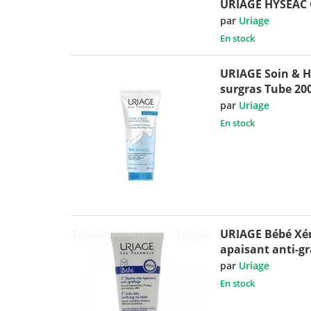
URIAGE HYSEAC G
par
Uriage
En stock
URIAGE Soin & H
surgras Tube 20
par
Uriage
En stock
URIAGE Bébé Xé
apaisant anti-g
par
Uriage
En stock