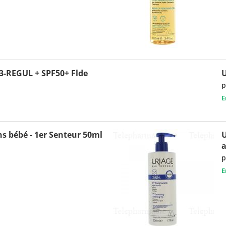
-REGUL + SPF50+ Flde
U
p
E
s bébé - 1er Senteur 50ml
U
a
p
E