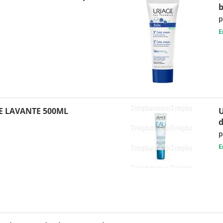
b
p
E
E LAVANTE 500ML
U
d
p
E