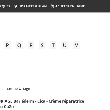
RQUES
HORAIRES & PLAN
ACHETER EN LIGNE
P
Q
R
S
T
U
V
 la marque
Uriage
RIAGE Bariéderm - Cica - Crème réparatrice
au CuZn