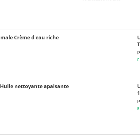
male Crème d'eau riche
p
E
Huile nettoyante apaisante
U
p
E