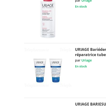
par
Uriage
En stock
URIAGE Bariéde
réparatrice tube
par
Uriage
En stock
URIAGE BARIESUN