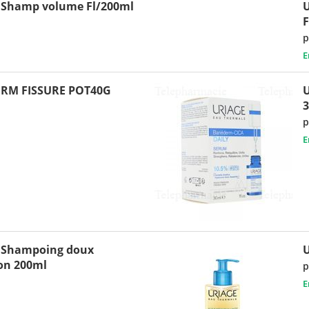
 Shamp volume Fl/200ml
U
F
p
E
ERM FISSURE POT40G
U
p
E
 Shampoing doux
U
con 200ml
p
E