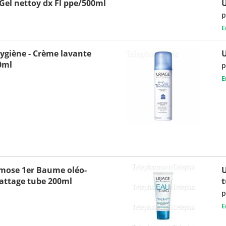
el nettoy dx Fl ppe/500ml
p
E
ygiène - Crème lavante
U
0ml
p
E
mose 1er Baume oléo-
U
rattage tube 200ml
t
p
E