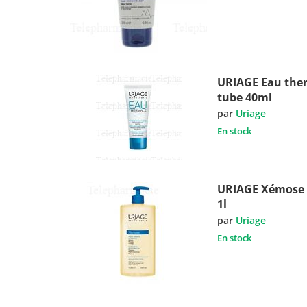
URIAGE Eau ther
tube 40ml
par
Uriage
En stock
URIAGE Xémose 
1l
par
Uriage
En stock