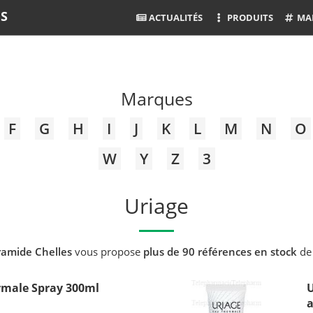
ES
ACTUALITÉS
PRODUITS
MA
Marques
F
G
H
I
J
K
L
M
N
O
W
Y
Z
3
Uriage
amide Chelles
vous propose
plus de 90 références en stock
de
rmale Spray 300ml
U