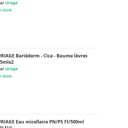
ar
Uriage
n stock
RIAGE Bariéderm - Cica - Baume lèvres
15mlx2
ar
Uriage
n stock
RIAGE Eau micellaire PN/PS Fl/500ml
BLEU)