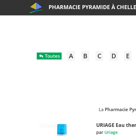
PHARMACIE PYRAMIDE À CHELL
A
B
C
D
E
Toutes
La
Pharmacie Pyr
URIAGE Eau the
par
Uriage