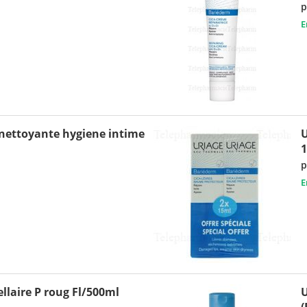
p
E
nettoyante hygiene intime
U
p
E
llaire P roug Fl/500ml
U
(