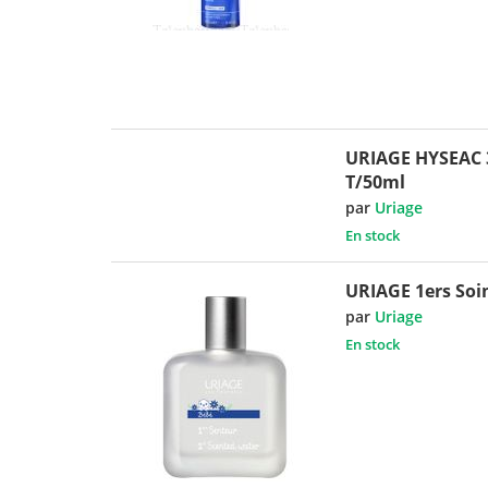
URIAGE HYSEAC 3
T/50ml
par
Uriage
En stock
URIAGE 1ers Soin
par
Uriage
En stock