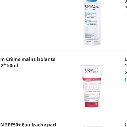
p
E
rm Crème mains isolante
 2* 50ml
p
E
 SPF50+ Eau frache parf
U