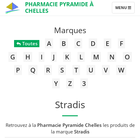
PHARMACIE PYRAMIDE À
TOGGLE
MENU
CHELLES
NAVIGATION
Marques
A
B
C
D
E
F
Toutes
G
H
I
J
K
L
M
N
O
P
Q
R
S
T
U
V
W
Y
Z
3
Stradis
Retrouvez à la
Pharmacie Pyramide Chelles
les produits de
la marque
Stradis