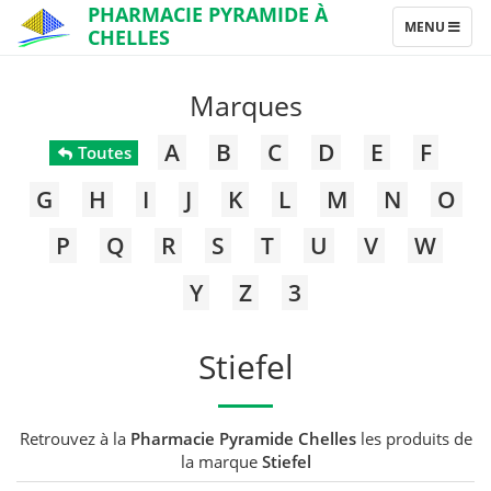
PHARMACIE PYRAMIDE À
TOGGLE
MENU
CHELLES
NAVIGATION
Marques
A
B
C
D
E
F
Toutes
G
H
I
J
K
L
M
N
O
P
Q
R
S
T
U
V
W
Y
Z
3
Stiefel
Retrouvez à la
Pharmacie Pyramide Chelles
les produits de
la marque
Stiefel