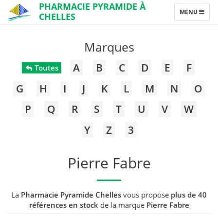
PHARMACIE PYRAMIDE À
TOGGLE
MENU
CHELLES
NAVIGATION
Marques
A
B
C
D
E
F
Toutes
G
H
I
J
K
L
M
N
O
P
Q
R
S
T
U
V
W
Y
Z
3
Pierre Fabre
La
Pharmacie Pyramide Chelles
vous propose
plus de 40
références en stock
de la marque
Pierre Fabre