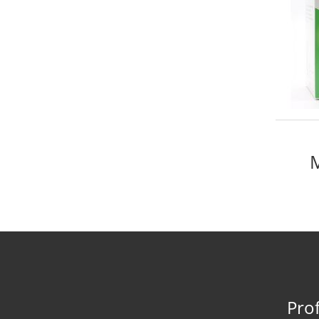
M
Prof