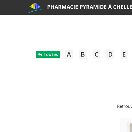
PHARMACIE PYRAMIDE À CHELL
A
B
C
D
E
Toutes
Retrouv