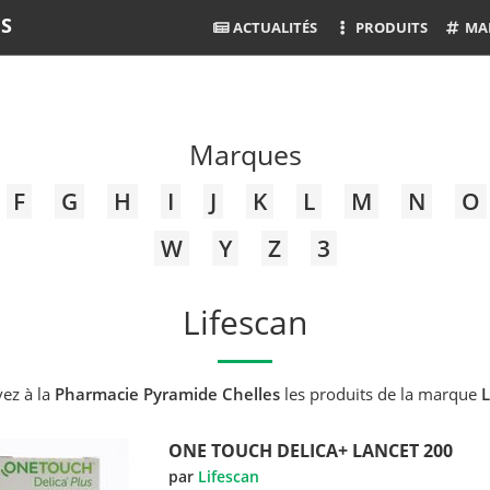
ES
ACTUALITÉS
PRODUITS
MA
Marques
F
G
H
I
J
K
L
M
N
O
W
Y
Z
3
Lifescan
ez à la
Pharmacie Pyramide Chelles
les produits de la marque
L
ONE TOUCH DELICA+ LANCET 200
par
Lifescan