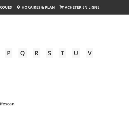
RQUES
HORAIRES & PLAN
ACHETER EN LIGNE
P
Q
R
S
T
U
V
ifescan