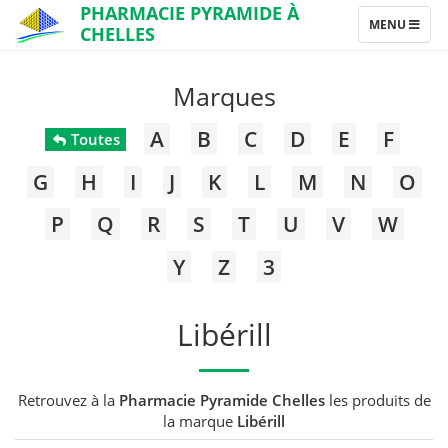
PHARMACIE PYRAMIDE À
TOGGLE
MENU
CHELLES
NAVIGATION
Marques
A
B
C
D
E
F
Toutes
G
H
I
J
K
L
M
N
O
P
Q
R
S
T
U
V
W
Y
Z
3
Libérill
Retrouvez à la
Pharmacie Pyramide Chelles
les produits de
la marque
Libérill