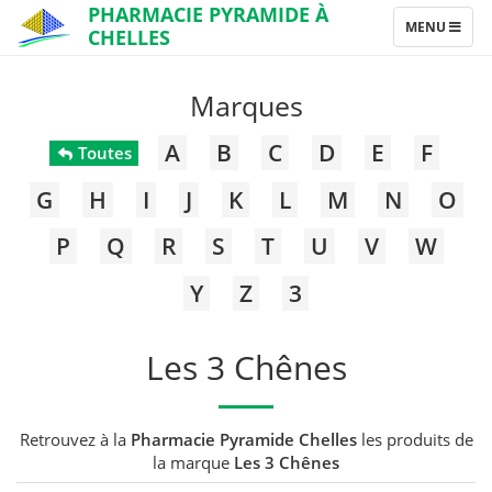
PHARMACIE PYRAMIDE À
TOGGLE
MENU
CHELLES
NAVIGATION
Marques
A
B
C
D
E
F
Toutes
G
H
I
J
K
L
M
N
O
P
Q
R
S
T
U
V
W
Y
Z
3
Les 3 Chênes
Retrouvez à la
Pharmacie Pyramide Chelles
les produits de
la marque
Les 3 Chênes