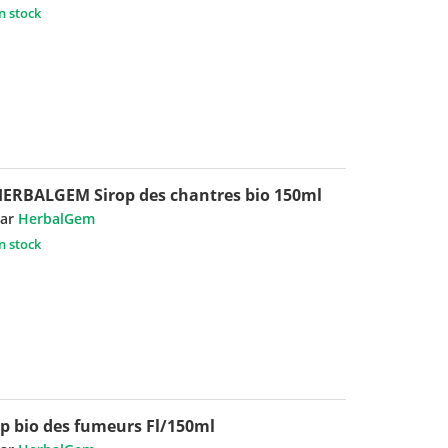
n stock
ERBALGEM Sirop des chantres bio 150ml
ar
HerbalGem
n stock
p bio des fumeurs Fl/150ml