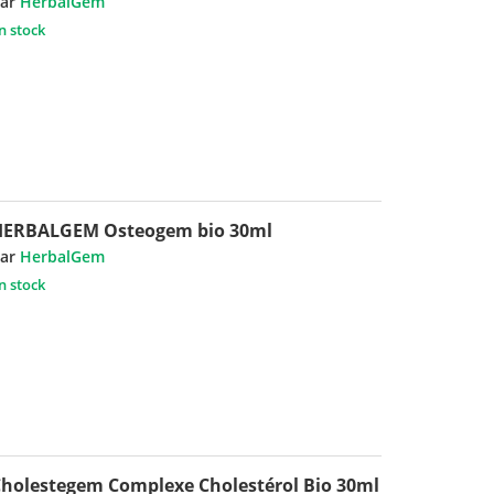
ar
HerbalGem
n stock
HERBALGEM Osteogem bio 30ml
ar
HerbalGem
n stock
holestegem Complexe Cholestérol Bio 30ml