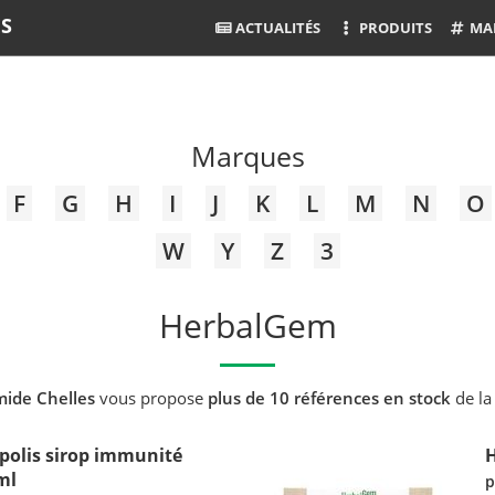
ES
ACTUALITÉS
PRODUITS
MA
Marques
F
G
H
I
J
K
L
M
N
O
W
Y
Z
3
HerbalGem
ide Chelles
vous propose
plus de 10 références en stock
de l
olis sirop immunité
ml
p