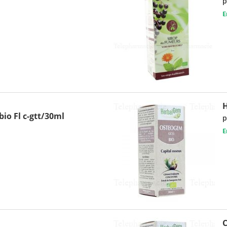
p
E
bio Fl c-gtt/30ml
p
E
C