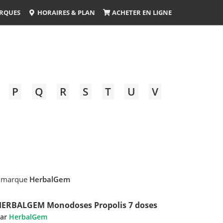
RQUES
HORAIRES & PLAN
ACHETER EN LIGNE
P
Q
R
S
T
U
V
a marque
HerbalGem
HERBALGEM Monodoses Propolis 7 doses
ar
HerbalGem