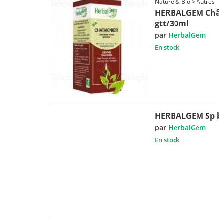
Nature & Bio > Autres
HERBALGEM Châta
gtt/30ml
par
HerbalGem
En stock
HERBALGEM Sp b
par
HerbalGem
En stock