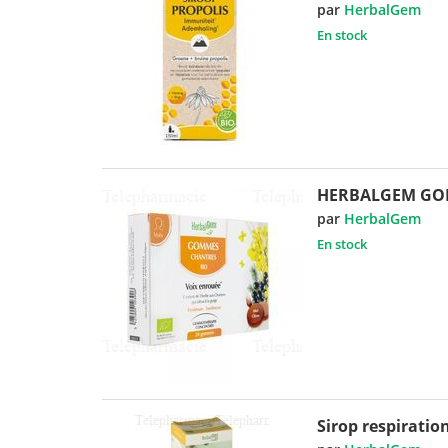
par
HerbalGem
En stock
HERBALGEM GO
par
HerbalGem
En stock
Sirop respiratio