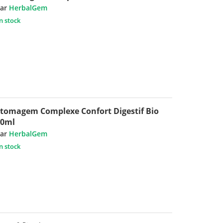
ar
HerbalGem
n stock
tomagem Complexe Confort Digestif Bio
30ml
ar
HerbalGem
n stock