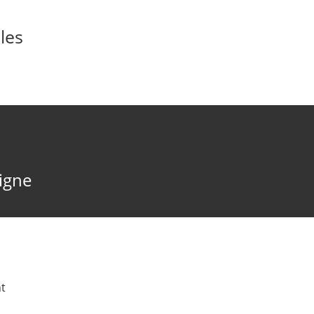
les
ligne
t