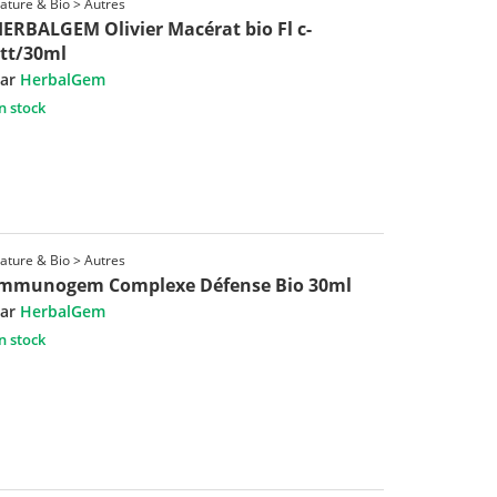
ature & Bio > Autres
ERBALGEM Olivier Macérat bio Fl c-
tt/30ml
ar
HerbalGem
n stock
ature & Bio > Autres
Immunogem Complexe Défense Bio 30ml
ar
HerbalGem
n stock