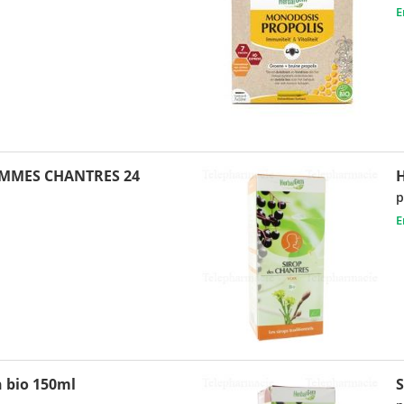
E
MMES CHANTRES 24
H
p
E
n bio 150ml
S