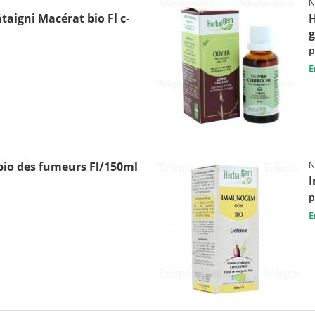
N
igni Macérat bio Fl c-
H
g
p
E
io des fumeurs Fl/150ml
N
p
E