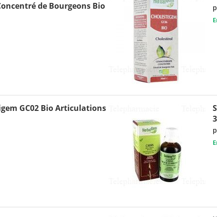
Concentré de Bourgeons Bio
p
E
gem GC02 Bio Articulations
S
p
E