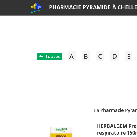
PHARMACIE PYRAMIDE À CHELL
A
B
C
D
E
Toutes
La
Pharmacie Pyram
HERBALGEM Prop
respiratoire 150