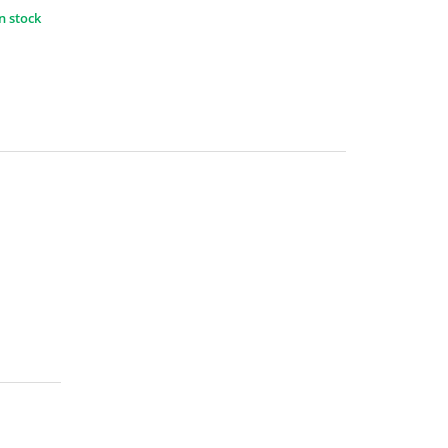
n stock
s