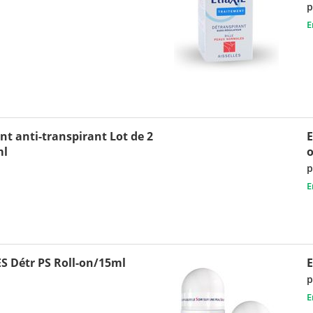
p
E
t anti-transpirant Lot de 2
E
ml
p
E
S Détr PS Roll-on/15ml
E
p
E