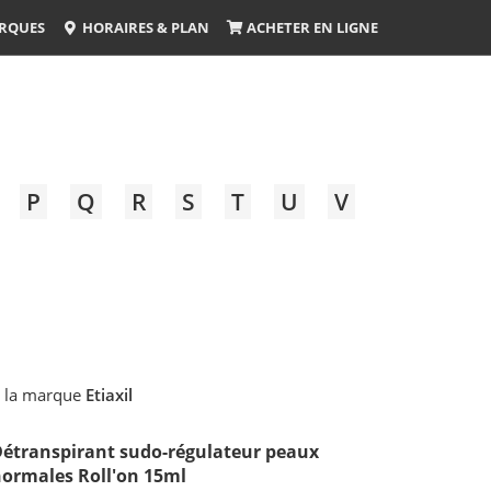
RQUES
HORAIRES & PLAN
ACHETER EN LIGNE
P
Q
R
S
T
U
V
 la marque
Etiaxil
étranspirant sudo-régulateur peaux
ormales Roll'on 15ml