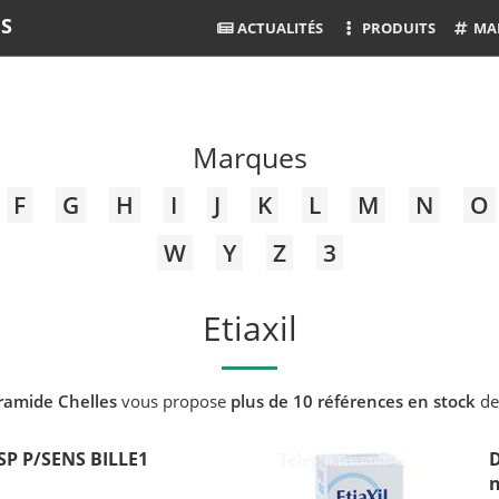
ES
ACTUALITÉS
PRODUITS
MA
Marques
F
G
H
I
J
K
L
M
N
O
W
Y
Z
3
Etiaxil
ramide Chelles
vous propose
plus de 10 références en stock
de
SP P/SENS BILLE1
D
n