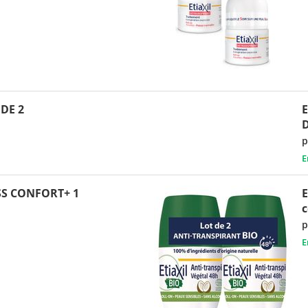
 DE 2
E
p
E
ISS CONFORT+ 1
E
c
p
E