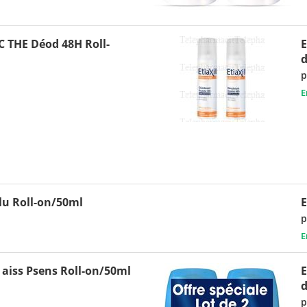
 THE Déod 48H Roll-
E
d
p
E
lu Roll-on/50ml
E
p
E
 aiss Psens Roll-on/50ml
E
d
p