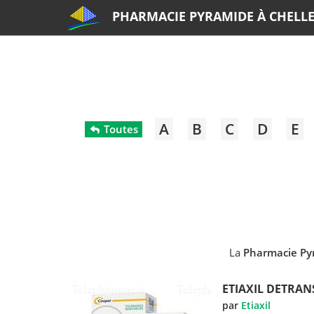
PHARMACIE PYRAMIDE À CHELL
A
B
C
D
E
Toutes
La
Pharmacie Py
ETIAXIL DETRAN
par
Etiaxil