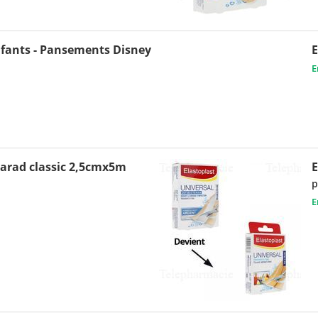
fants - Pansements Disney
E
E
arad classic 2,5cmx5m
p
E