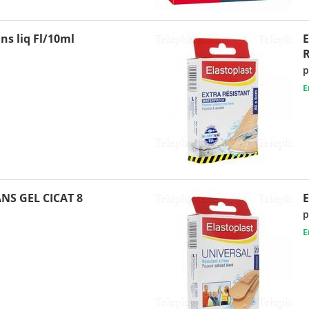
s liq Fl/10ml
E
R
p
E
NS GEL CICAT 8
E
p
E