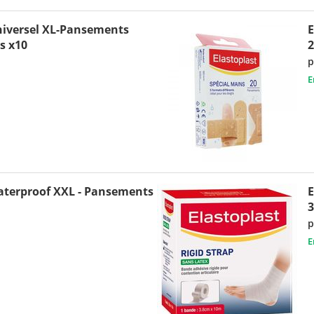
iversel XL-Pansements
E
s x10
2
p
E
terproof XXL - Pansements
p
E