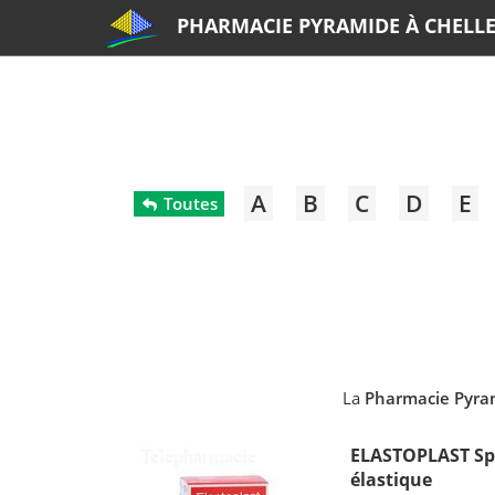
PHARMACIE PYRAMIDE À CHELL
A
B
C
D
E
Toutes
La
Pharmacie Pyra
ELASTOPLAST Spo
élastique