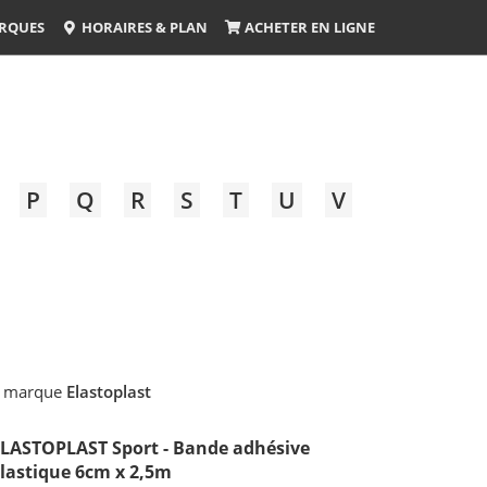
RQUES
HORAIRES & PLAN
ACHETER EN LIGNE
P
Q
R
S
T
U
V
a marque
Elastoplast
LASTOPLAST Sport - Bande adhésive
lastique 6cm x 2,5m