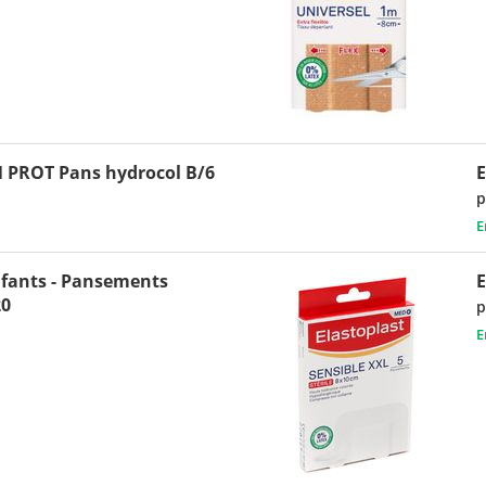
 PROT Pans hydrocol B/6
E
p
E
fants - Pansements
20
p
E