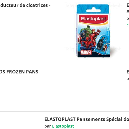
ucteur de cicatrices -
1
A
p
E
IDS FROZEN PANS
E
p
E
ELASTOPLAST Pansements Spécial do
par
Elastoplast