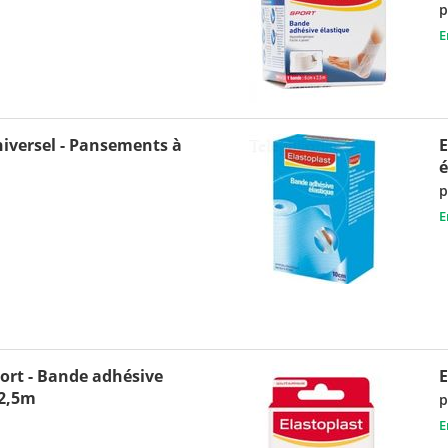
p
E
versel - Pansements à
E
é
p
E
rt - Bande adhésive
 2,5m
p
E