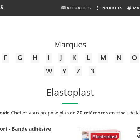
ES
ACTUALITÉS
PRODUITS
MA
Marques
F
G
H
I
J
K
L
M
N
O
W
Y
Z
3
Elastoplast
mide Chelles
vous propose
plus de 20 références en stock
de l
rt - Bande adhésive
E
é