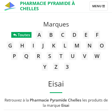
PHARMACIE PYRAMIDE À
TOGGLE
MENU
CHELLES
NAVIGATION
Marques
A
B
C
D
E
F
Toutes
G
H
I
J
K
L
M
N
O
P
Q
R
S
T
U
V
W
Y
Z
3
Eisai
Retrouvez à la
Pharmacie Pyramide Chelles
les produits de
la marque
Eisai