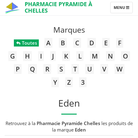
PHARMACIE PYRAMIDE À
TOGGLE
MENU
CHELLES
NAVIGATION
Marques
A
B
C
D
E
F
Toutes
G
H
I
J
K
L
M
N
O
P
Q
R
S
T
U
V
W
Y
Z
3
Eden
Retrouvez à la
Pharmacie Pyramide Chelles
les produits de
la marque
Eden