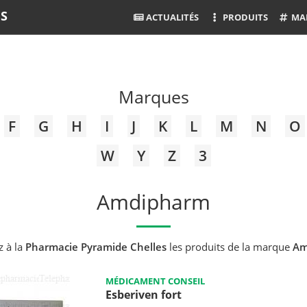
ES
ACTUALITÉS
PRODUITS
MA
Marques
F
G
H
I
J
K
L
M
N
O
W
Y
Z
3
Amdipharm
z à la
Pharmacie Pyramide Chelles
les produits de la marque
Am
MÉDICAMENT CONSEIL
Esberiven fort