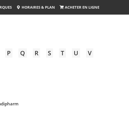
RQUES
HORAIRES & PLAN
ACHETER EN LIGNE
P
Q
R
S
T
U
V
dipharm