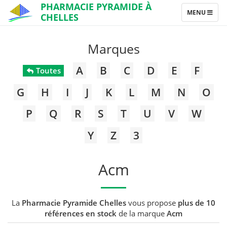
PHARMACIE PYRAMIDE À
TOGGLE
MENU
CHELLES
NAVIGATION
Marques
A
B
C
D
E
F
Toutes
G
H
I
J
K
L
M
N
O
P
Q
R
S
T
U
V
W
Y
Z
3
Acm
La
Pharmacie Pyramide Chelles
vous propose
plus de 10
références en stock
de la marque
Acm