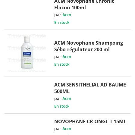
ACM Novophane Chronic
Flacon 100ml
par
Acm
En stock
ACM Novophane Shampoing
Sébo-régulateur 200 ml
par
Acm
En stock
ACM SENSITHELIAL AD BAUME
500ML
par
Acm
En stock
NOVOPHANE CR ONGL T 15ML
par
Acm