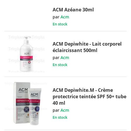
ACM Azéane 30ml
par
Acm
En stock
ACM Depiwhite - Lait corporel
éclaircissant 500ml
par
Acm
En stock
ACM Depiwhite.M - Crème
protectrice teintée SPF 50+ tube
40 ml
par
Acm
En stock