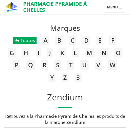
PHARMACIE PYRAMIDE À
TOGGLE
MENU
CHELLES
NAVIGATION
Marques
A
B
C
D
E
F
Toutes
G
H
I
J
K
L
M
N
O
P
Q
R
S
T
U
V
W
Y
Z
3
Zendium
Retrouvez à la
Pharmacie Pyramide Chelles
les produits de
la marque
Zendium