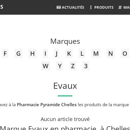
ES
ACTUALITÉS
PRODUITS
MA
Marques
F
G
H
I
J
K
L
M
N
O
W
Y
Z
3
Evaux
uvez à la
Pharmacie Pyramide Chelles
les produits de la marque
Aucun article trouvé
Marque Evaux en pharmacie, à Chelle