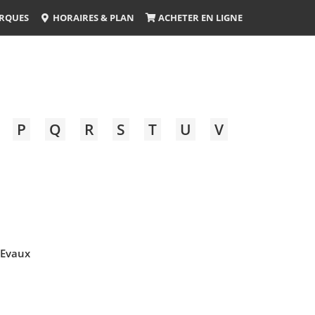
RQUES
HORAIRES & PLAN
ACHETER EN LIGNE
P
Q
R
S
T
U
V
Evaux
s