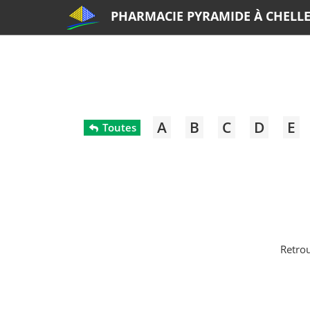
PHARMACIE PYRAMIDE À CHELL
A
B
C
D
E
Toutes
Retro