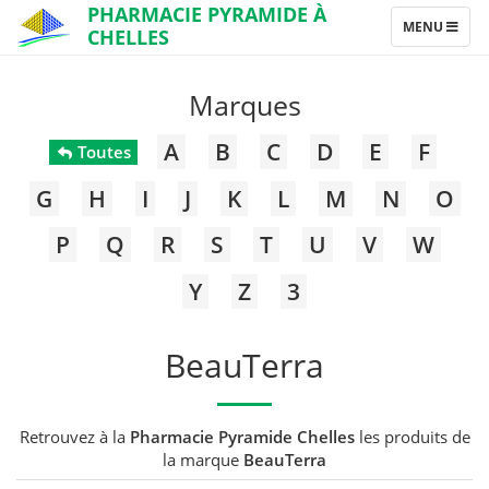
PHARMACIE PYRAMIDE À
TOGGLE
MENU
CHELLES
NAVIGATION
Marques
A
B
C
D
E
F
Toutes
G
H
I
J
K
L
M
N
O
P
Q
R
S
T
U
V
W
Y
Z
3
BeauTerra
Retrouvez à la
Pharmacie Pyramide Chelles
les produits de
la marque
BeauTerra