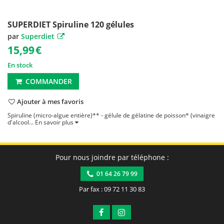
SUPERDIET Spiruline 120 gélules
par
Superdiet
15,99
€
En stock
COMMANDER
Ajouter à mes favoris
Spiruline (micro-algue entière)** - gélule de gélatine de poisson* (vinaigre
d'alcool...
En savoir plus
Pour nous joindre par téléphone :
01 64 26 79 99
Par fax : 09 72 11 30 83