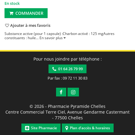
En stock
COMMANDER
Ajouter à mes favoris
Substance active (pour 1 capsule) :Charbon activé : 125 mgAutres
constituants : huile...
En savoir plus
Pour nous joindre par téléphone :
01 64 26 79 99
Par fax : 09 72 11 30 83
© 2026 -
Pharmacie Pyramide Chelles
Centre Commercial Terre Ciel, Avenue Gendarme Castermant
-
77500
Chelles
Site Pharmacie
Plan d'accès & horaires