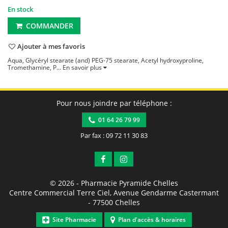
En stock
COMMANDER
Ajouter à mes favoris
Aqua, Glycéryl stearate (and) PEG-75 stearate, Acetyl hydroxyproline,
Tromethamine, P...
En savoir plus
Pour nous joindre par téléphone :
01 64 26 79 99
Par fax : 09 72 11 30 83
© 2026 -
Pharmacie Pyramide Chelles
Centre Commercial Terre Ciel, Avenue Gendarme Castermant
-
77500
Chelles
Site Pharmacie
Plan d'accès & horaires