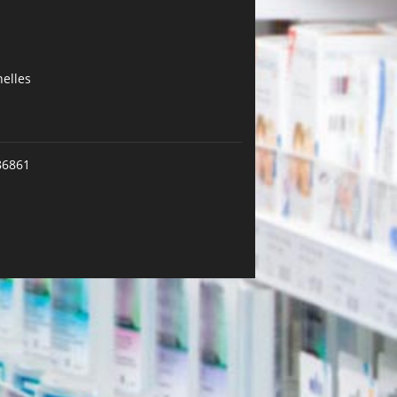
elles
86861