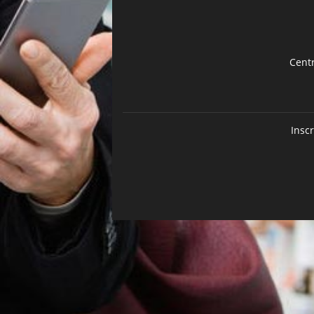
Cent
Insc