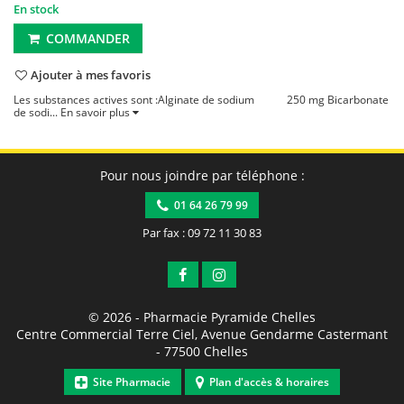
En stock
COMMANDER
Ajouter à mes favoris
Les substances actives sont :Alginate de sodium 250 mg Bicarbonate
de sodi...
En savoir plus
Pour nous joindre par téléphone :
01 64 26 79 99
Par fax : 09 72 11 30 83
© 2026 -
Pharmacie Pyramide Chelles
Centre Commercial Terre Ciel, Avenue Gendarme Castermant
-
77500
Chelles
Site Pharmacie
Plan d'accès & horaires