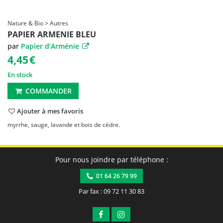
Nature & Bio > Autres
PAPIER ARMENIE BLEU
par
Papier d’Arménie
4,45
€
En stock
COMMANDER
Ajouter à mes favoris
myrrhe, sauge, lavande et bois de cèdre.
Pour nous joindre par téléphone :
01 64 26 79 99
Par fax : 09 72 11 30 83