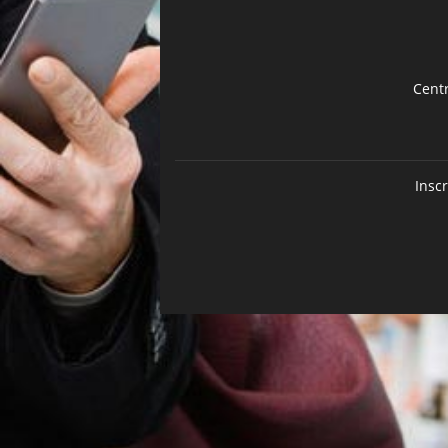
Cent
Insc