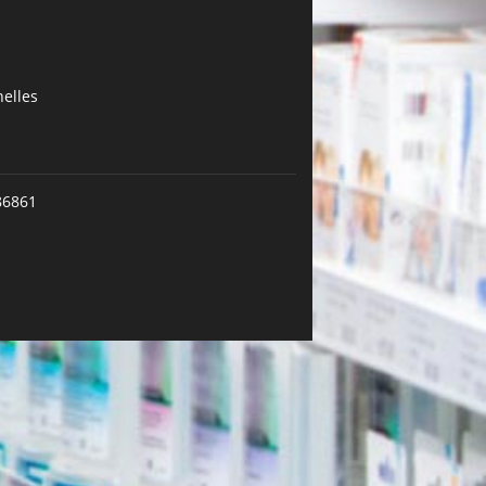
elles
86861