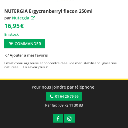
NUTERGIA Ergycranberryl flacon 250ml
par
Nutergia
16,95
€
En stock
COMMANDER
Ajouter à mes favoris
Filtrat d'eau argileuse et concentré d'eau de mer, stabilisant : glycérine
naturelle ...
En savoir plus
Pour nous joindre par téléphone :
01 64 26 79 99
Par fax : 09 72 11 30 83