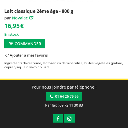
Lait classique 2ème âge - 800 g
par
Novalac
16,95
€
En stock
COMMANDER
Ajouter à mes favoris
Ingrédients :laitécrémé, lactosérum déminéralisé, huiles végétales (palme,
coprah,soj...
En savoir plus
Pour nous joindre par téléphone :
01 64 26 79 99
Par fax : 09 72 11 30 83