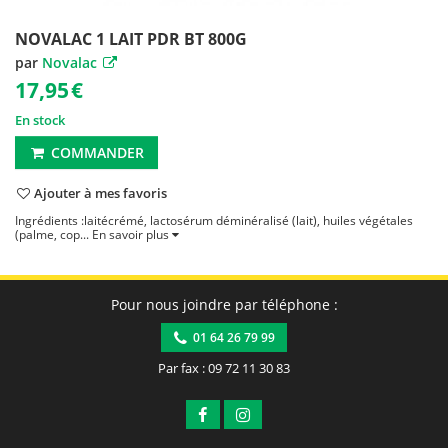
NOVALAC 1 LAIT PDR BT 800G
par
Novalac
17,95
€
En stock
COMMANDER
Ajouter à mes favoris
Ingrédients :laitécrémé, lactosérum déminéralisé (lait), huiles végétales
(palme, cop...
En savoir plus
Pour nous joindre par téléphone :
01 64 26 79 99
Par fax : 09 72 11 30 83