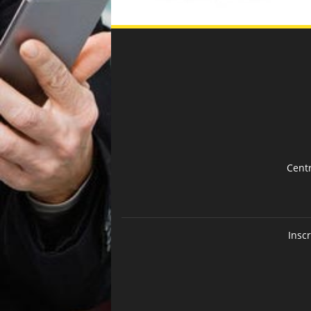
Cent
Insc