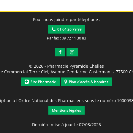
Pour nous joindre par téléphone :
01 64 26 79 99
Par fax : 09 72 11 30 83
© 2026 -
Pharmacie Pyramide Chelles
re Commercial Terre Ciel, Avenue Gendarme Castermant
-
77500
Ch
Site Pharmacie
Plan d'accès & horaires
ription à l'Ordre National des Pharmaciens sous le numéro
100003
Mentions légales
Dernière mise à jour le 07/08/2026