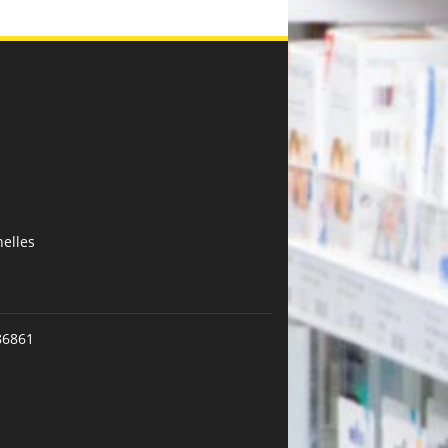
elles
86861