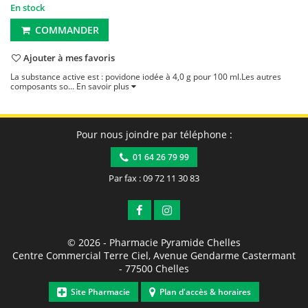
En stock
COMMANDER
Ajouter à mes favoris
La substance active est : povidone iodée à 4,0 g pour 100 ml.Les autres
composants so...
En savoir plus
Pour nous joindre par téléphone :
01 64 26 79 99
Par fax : 09 72 11 30 83
© 2026 -
Pharmacie Pyramide Chelles
Centre Commercial Terre Ciel, Avenue Gendarme Castermant
-
77500
Chelles
Site Pharmacie
Plan d'accès & horaires