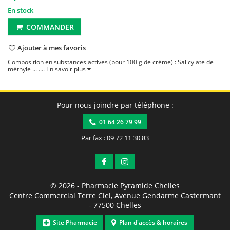
En stock
COMMANDER
Ajouter à mes favoris
Composition en substances actives (pour 100 g de crème) : Salicylate de
méthyle ... ....
En savoir plus
Pour nous joindre par téléphone :
01 64 26 79 99
Par fax : 09 72 11 30 83
© 2026 -
Pharmacie Pyramide Chelles
Centre Commercial Terre Ciel, Avenue Gendarme Castermant
-
77500
Chelles
Site Pharmacie
Plan d'accès & horaires