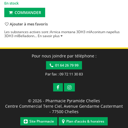
En stock
COMMANDER
Ajouter à mes favoris
Les substances actives sont :Arnica montana 3DH3 mlAconitum napellus
3DH3 mlBelladonn...
En savoir plus
Pour nous joindre par téléphone :
01 64 26 79 99
Par fax : 09 72 11 30 83
© 2026 -
Pharmacie Pyramide Chelles
Centre Commercial Terre Ciel, Avenue Gendarme Castermant
-
77500
Chelles
Site Pharmacie
Plan d'accès & horaires