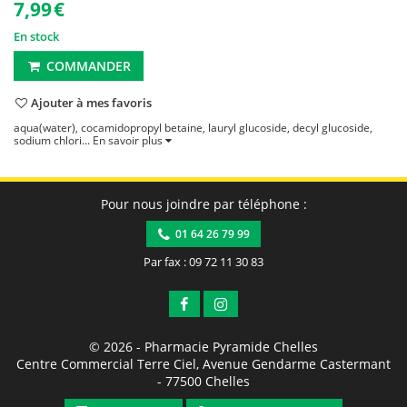
7,99
€
En stock
COMMANDER
Ajouter à mes favoris
aqua(water), cocamidopropyl betaine, lauryl glucoside, decyl glucoside,
sodium chlori...
En savoir plus
Pour nous joindre par téléphone :
01 64 26 79 99
Par fax : 09 72 11 30 83
© 2026 -
Pharmacie Pyramide Chelles
Centre Commercial Terre Ciel, Avenue Gendarme Castermant
-
77500
Chelles