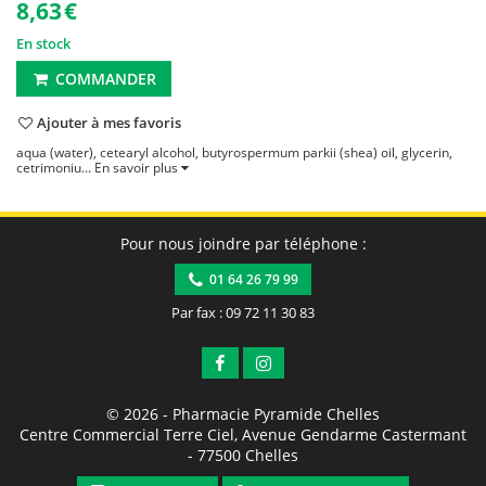
8,63
€
En stock
COMMANDER
Ajouter à mes favoris
aqua (water), cetearyl alcohol, butyrospermum parkii (shea) oil, glycerin,
cetrimoniu...
En savoir plus
Pour nous joindre par téléphone :
01 64 26 79 99
Par fax : 09 72 11 30 83
© 2026 -
Pharmacie Pyramide Chelles
Centre Commercial Terre Ciel, Avenue Gendarme Castermant
-
77500
Chelles