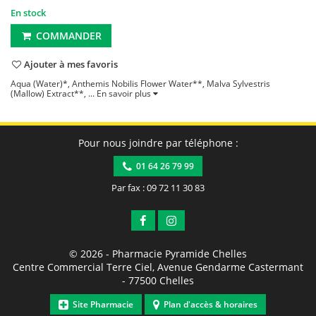
En stock
COMMANDER
Ajouter à mes favoris
Aqua (Water)*, Anthemis Nobilis Flower Water**, Malva Sylvestris
(Mallow) Extract**, ...
En savoir plus
Pour nous joindre par téléphone :
01 64 26 79 99
Par fax : 09 72 11 30 83
© 2026 -
Pharmacie Pyramide Chelles
Centre Commercial Terre Ciel, Avenue Gendarme Castermant
-
77500
Chelles
Site Pharmacie
Plan d'accès & horaires