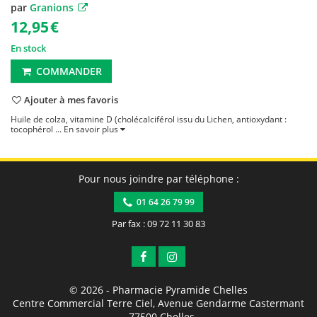
par
Granions
12,95
€
En stock
COMMANDER
Ajouter à mes favoris
Huile de colza, vitamine D (cholécalciférol issu du Lichen, antioxydant :
tocophérol ...
En savoir plus
Pour nous joindre par téléphone :
01 64 26 79 99
Par fax : 09 72 11 30 83
© 2026 -
Pharmacie Pyramide Chelles
Centre Commercial Terre Ciel, Avenue Gendarme Castermant
-
77500
Chelles