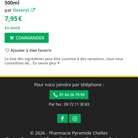
500ml
par
Dexeryl
7,95
€
En stock
COMMANDER
Ajouter à mes favoris
La liste des ingrédients peut être soumise à des variations, nous vous
conseillons de...
En savoir plus
Pour nous joindre par téléphone :
01 64 26 79 99
Par fax : 09 72 11 30 83
© 2026 -
Pharmacie Pyramide Chelles