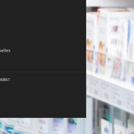
elles
86861