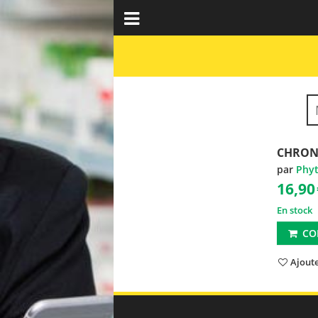
CHRONO
par
Phy
16,90
En stock
CO
Ajoute