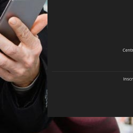
Cent
Insc