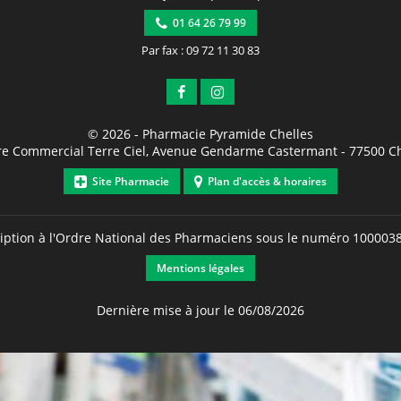
01 64 26 79 99
Par fax : 09 72 11 30 83
© 2026 -
Pharmacie Pyramide Chelles
re Commercial Terre Ciel, Avenue Gendarme Castermant
-
77500
Ch
Site Pharmacie
Plan d'accès & horaires
ription à l'Ordre National des Pharmaciens sous le numéro
100003
Mentions légales
Dernière mise à jour le 06/08/2026