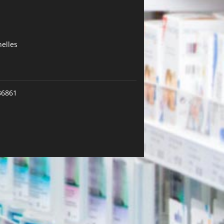
elles
86861