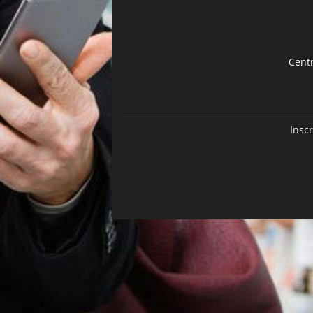
Cent
Insc