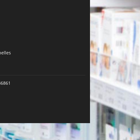
elles
86861