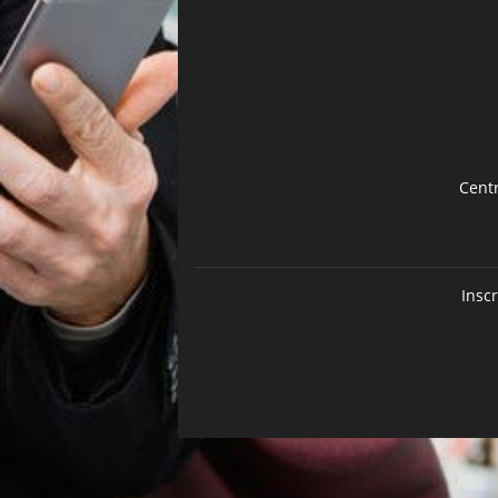
Cent
Insc