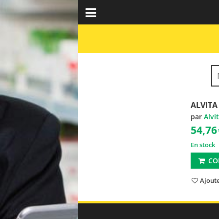
ALVITA
par
Alvi
54,76
En stock
CO
Ajoute