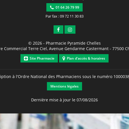
01 64 26 79 99
Par fax : 09 72 11 30 83
© 2026 -
Pharmacie Pyramide Chelles
re Commercial Terre Ciel, Avenue Gendarme Castermant
-
77500
Ch
Site Pharmacie
Plan d'accès & horaires
ription à l'Ordre National des Pharmaciens sous le numéro
100003
Mentions légales
Dernière mise à jour le 07/08/2026